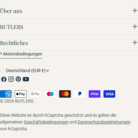
Über uns
BUTLERS
Rechtliches
* Aktionsbedingungen
Land/Region
Deutschland (EUR €)
Facebook
Instagram
Pinterest
YouTube
Zahlungsmethoden
© 2026
BUTLERS
.
Diese Website ist durch hCaptcha geschützt und es gelten die
allgemeinen
Geschäftsbedingungen
und
Datenschutzbestimmungen
von hCaptcha.