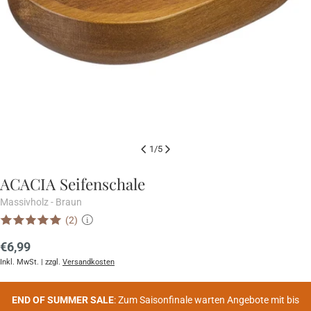
1
/
5
ACACIA Seifenschale
Massivholz - Braun
(2)
i
Regulärer
€6,99
Preis
Inkl. MwSt. | zzgl.
Versandkosten
END OF SUMMER SALE
: Zum Saisonfinale warten Angebote mit bis