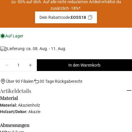
zu -50% auf dich. Auf alle nicht reduzierten Artikel erhältst du
zusätzlich -18%*.
Dein Rabattcode:
EOSS18
Auf Lager
Lieferung: ca.
08. Aug. - 11. Aug.
Menge
In den Warenkorb
Menge für ACACIA Seifenschale verringern
Menge für ACACIA Seifenschale erhöhen
Über 90 Filialen
30 Tage Rückgaberecht
Artikeldetails
Material
Material:
Akazienholz
Holzart/Dekor:
Akazie
Abmessungen