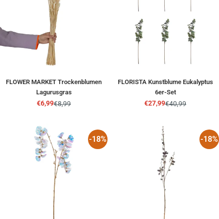
FLOWER MARKET Trockenblumen
FLORISTA Kunstblume Eukalyptus
Lagurusgras
6er-Set
€6,99
€27,99
€8,99
€40,99
Angebotspreis
Regulärer
Angebotspreis
Regulärer
Preis
Preis
-18%
-18%