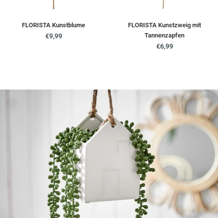
FLORISTA Kunstblume
FLORISTA Kunstzweig mit
Tannenzapfen
Regulärer
€9,99
Preis
Regulärer
€6,99
Preis