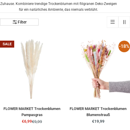
Zuhause. Kombiniere trendige Trockenblumen mit filigranen Deko-Zweigen
für ein natürliches Ambiente, das niemals verblüht.
Filter
SALE
-18%
FLOWER MARKET Trockenblumen
FLOWER MARKET Trockenblumen
Pampasgras
Blumenstrauß
Regulärer
€19,99
€6,99
€9,99
Angebotspreis
Regulärer
Preis
Preis