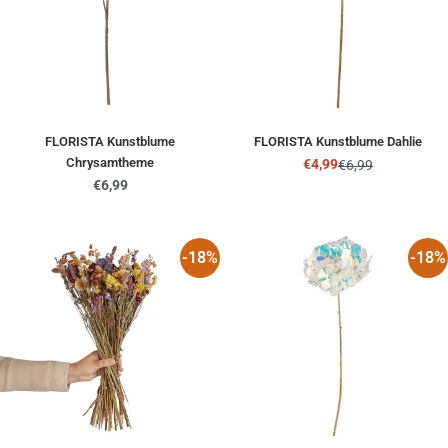
FLORISTA Kunstblume
FLORISTA Kunstblume Dahlie
Chrysamtheme
€4,99
€6,99
Angebotspreis
Regulärer
Regulärer
€6,99
Preis
Preis
-18%
-18%