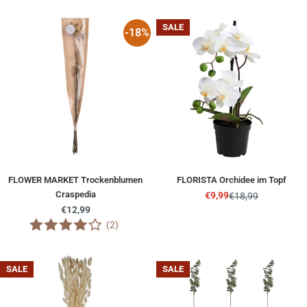
SALE
-18%
FLOWER MARKET Trockenblumen
FLORISTA Orchidee im Topf
Craspedia
€9,99
€18,99
Angebotspreis
Regulärer
Regulärer
€12,99
Preis
Preis
(2)
SALE
SALE