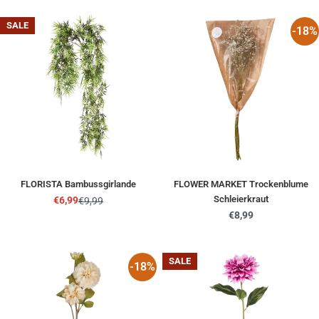
SALE
-18%
FLORISTA Bambussgirlande
FLOWER MARKET Trockenblume
Schleierkraut
€6,99
€9,99
Angebotspreis
Regulärer
Regulärer
€8,99
Preis
Preis
SALE
-18%