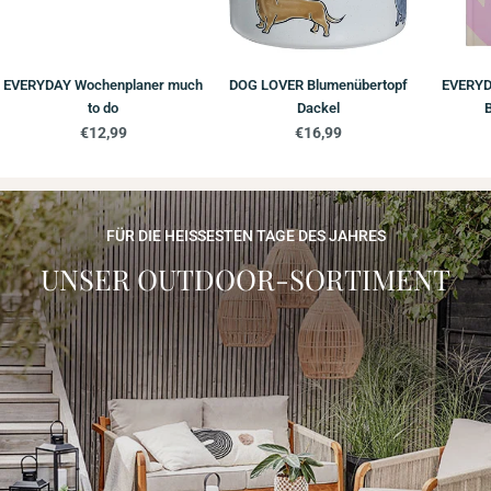
EVERYDAY Wochenplaner much
DOG LOVER Blumenübertopf
EVERYD
to do
Dackel
Regulärer
€12,99
Regulärer
€16,99
Preis
Preis
FÜR DIE HEISSESTEN TAGE DES JAHRES
UNSER OUTDOOR-SORTIMENT