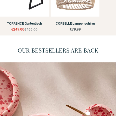
TORRENCE Gartentisch
CORBELLE Lampenschirm
Regulärer
€79,99
€249,00
€499,00
Angebotspreis
Regulärer
Preis
Preis
OUR BESTSELLERS ARE BACK