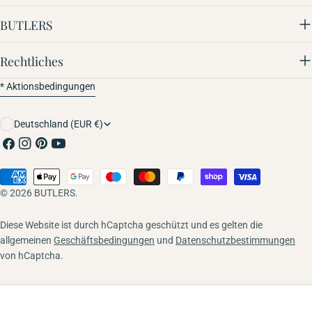
BUTLERS
Rechtliches
* Aktionsbedingungen
Land/Region
Deutschland (EUR €)
Facebook
Instagram
Pinterest
YouTube
Zahlungsmethoden
© 2026
BUTLERS
.
Diese Website ist durch hCaptcha geschützt und es gelten die
allgemeinen
Geschäftsbedingungen
und
Datenschutzbestimmungen
von hCaptcha.
In den Warenkorb