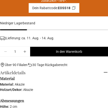
zusätzlich -18%*.
Dein Rabattcode:
EOSS18
Niedriger Lagerbestand
Lieferung: ca.
11. Aug. - 14. Aug.
Menge
In den Warenkorb
Menge für FINE CUT Schneidebrett verringern
Menge für FINE CUT Schneidebrett erhöhe
Über 90 Filialen
30 Tage Rückgaberecht
Artikeldetails
Material
Material:
Akazie
Holzart/Dekor:
Akazie
Abmessungen
Höhe:
2 cm