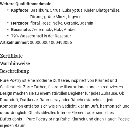
Weitere Qualitätsmerkmale:
Kopfnote:
Basilikum, Citrus, Eukalyptus, Kiefer, Blattgemüse,
Zitrone, grüne Minze, Ingwer
Herznote:
floral, Rose, Nelke, Geranie, Jasmin
Basisnote:
Zedernholz, Holz, Amber
79% Wasseranteil in der Rezeptur
Artikelnummer:
000000001000493086
Zertifikate
Warnhinweise
Beschreibung
Pure Poetry ist eine moderne Duftserie, inspiriert von Klarheit und
Schlichtheit. Zarte Farben, filigrane Illustrationen und ein reduziertes
Design machen sie zu einem stilvollen Begleiter für jedes Zuhause. Ob
Raumduft, Duftkerze, Raumspray oder Räucherstäbchen – jede
Komposition entfaltet sich wie ein Gedicht: klar im Duft, harmonisch und
unaufdringlich. Ob als stilvolles Interior-Element oder sinnliches
Dufterlebnis – Pure Poetry bringt Ruhe, Klarheit und einen Hauch Poesie
in jeden Raum.