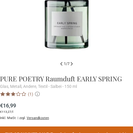
1
/
7
PURE POETRY Raumduft EARLY SPRING
Glas, Metall, Andere, Textil - Salbei - 150 ml
(1)
i
Regulärer
€16,99
Stückpreis
pro
Preis
€113,27
/
l
Inkl. MwSt. | zzgl.
Versandkosten