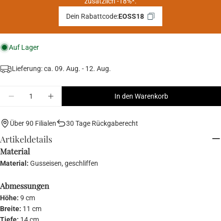
zusätzlich -18%*.
Dein Rabattcode:
EOSS18
Auf Lager
Lieferung: ca.
09. Aug. - 12. Aug.
Menge
In den Warenkorb
Menge für HOT IRON Mini-Serviertopf verringern
Menge für HOT IRON Mini-Serviertopf erhö
Über 90 Filialen
30 Tage Rückgaberecht
Artikeldetails
Material
Material:
Gusseisen, geschliffen
Abmessungen
Höhe:
9 cm
Breite:
11 cm
Tiefe:
14 cm