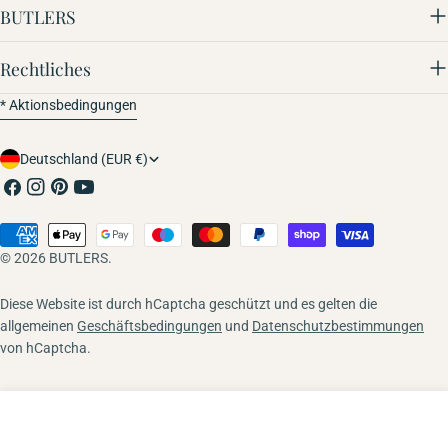
BUTLERS
Rechtliches
* Aktionsbedingungen
Land/Region
Deutschland (EUR €)
Facebook
Instagram
Pinterest
YouTube
Zahlungsmethoden
© 2026
BUTLERS
.
Diese Website ist durch hCaptcha geschützt und es gelten die
allgemeinen
Geschäftsbedingungen
und
Datenschutzbestimmungen
von hCaptcha.
In den Warenkorb
Menge für HOT IRON Mini-Serviertopf verringern
Menge für HOT IRON Mini-Serviertopf erhö