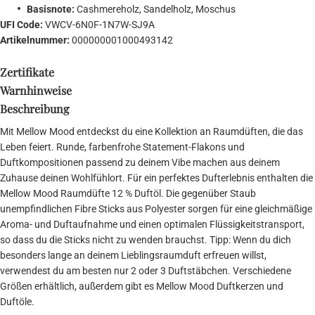
Basisnote:
Cashmereholz, Sandelholz, Moschus
UFI Code:
VWCV-6N0F-1N7W-SJ9A
Artikelnummer:
000000001000493142
Zertifikate
Warnhinweise
Beschreibung
Mit Mellow Mood entdeckst du eine Kollektion an Raumdüften, die das
Leben feiert. Runde, farbenfrohe Statement-Flakons und
Duftkompositionen passend zu deinem Vibe machen aus deinem
Zuhause deinen Wohlfühlort. Für ein perfektes Dufterlebnis enthalten die
Mellow Mood Raumdüfte 12 % Duftöl. Die gegenüber Staub
unempfindlichen Fibre Sticks aus Polyester sorgen für eine gleichmäßige
Aroma- und Duftaufnahme und einen optimalen Flüssigkeitstransport,
so dass du die Sticks nicht zu wenden brauchst. Tipp: Wenn du dich
besonders lange an deinem Lieblingsraumduft erfreuen willst,
verwendest du am besten nur 2 oder 3 Duftstäbchen. Verschiedene
Größen erhältlich, außerdem gibt es Mellow Mood Duftkerzen und
Duftöle.