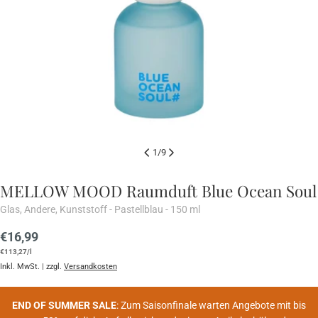
1
/
9
MELLOW MOOD Raumduft Blue Ocean Soul
Glas, Andere, Kunststoff - Pastellblau - 150 ml
Regulärer
€16,99
Stückpreis
pro
Preis
€113,27
/
l
Inkl. MwSt. | zzgl.
Versandkosten
END OF SUMMER SALE
: Zum Saisonfinale warten Angebote mit bis