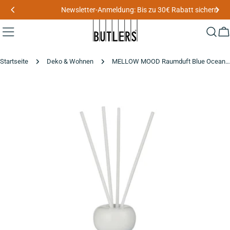
Zum
Newsletter-Anmeldung: Bis zu 30€ Rabatt sichern
Inhalt
springen
W
Startseite
Deko & Wohnen
MELLOW MOOD Raumduft Blue Ocean Soul
Zu
den
Produktinformationen
springen
Medium 0 im Pop-up öffnen