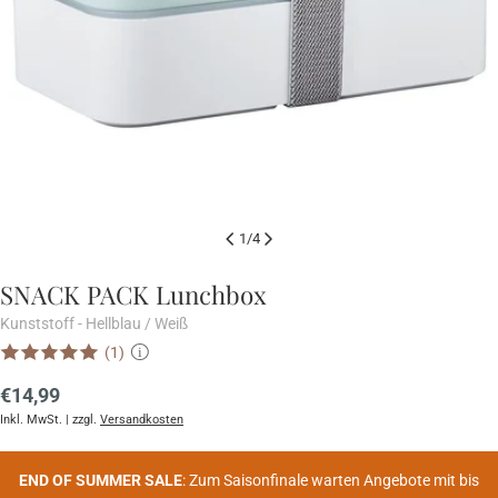
1
/
4
SNACK PACK Lunchbox
Kunststoff - Hellblau / Weiß
(1)
i
Regulärer
€14,99
Preis
Inkl. MwSt. | zzgl.
Versandkosten
END OF SUMMER SALE
: Zum Saisonfinale warten Angebote mit bis