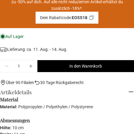
zu -50% auf dich. Auf alle nicht reduzierten Artikel erhältst du
zusätzlich -18%*.
Dein Rabattcode:
EOSS18
Auf Lager
Lieferung: ca.
11. Aug. - 14. Aug.
Menge
In den Warenkorb
Menge für SNACK PACK Lunchbox verringern
Menge für SNACK PACK Lunchbox erhöhen
Über 90 Filialen
30 Tage Rückgaberecht
Artikeldetails
Material
Material:
Polypropylen / Polyethylen / Polystyrene
Abmessungen
Höhe:
10 cm