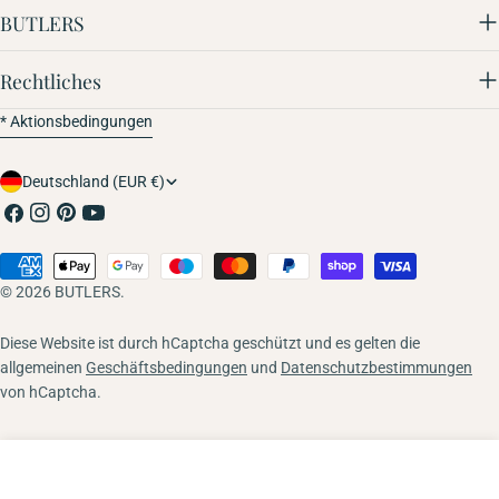
BUTLERS
Rechtliches
* Aktionsbedingungen
Land/Region
Deutschland (EUR €)
Facebook
Instagram
Pinterest
YouTube
Zahlungsmethoden
© 2026
BUTLERS
.
Diese Website ist durch hCaptcha geschützt und es gelten die
allgemeinen
Geschäftsbedingungen
und
Datenschutzbestimmungen
von hCaptcha.
In den Warenkorb
Menge für SNACK PACK Lunchbox verringern
Menge für SNACK PACK Lunchbox erhöhen