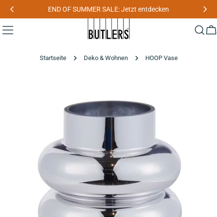
Zum
SUMMER SALE: Jetzt entdecken
Newsletter-A
Inhalt
springen
W
Startseite
Deko & Wohnen
HOOP Vase
Zu
den
Produktinformationen
springen
Medium 0 im Pop-up öffnen