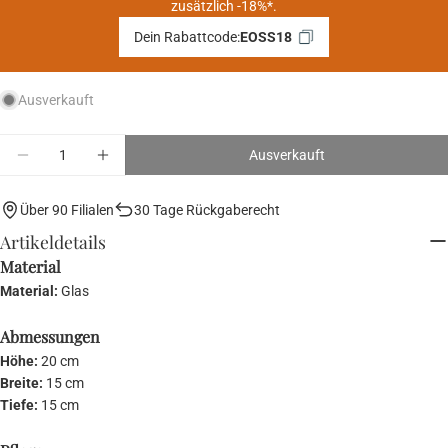
zusätzlich -18%*.
Dein Rabattcode:
EOSS18
Ausverkauft
Menge
Ausverkauft
Menge für HOOP Vase verringern
Menge für HOOP Vase erhöhen
Über 90 Filialen
30 Tage Rückgaberecht
Artikeldetails
Material
Material:
Glas
Abmessungen
Höhe:
20 cm
Breite:
15 cm
Tiefe:
15 cm