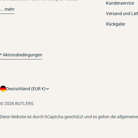
Kundenservice
... mehr
Versand und Lie
Rückgabe
* Aktionsbedingungen
Land/Region
Deutschland (EUR €)
© 2026
BUTLERS
.
Diese Website ist durch hCaptcha geschützt und es gelten die allgemein