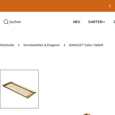
Zum
END OF SUMMER SALE: Jetzt entdecken
Inhalt
springen
Suchen
NEU
GARTEN
Startseite
Servierplatten & Etageren
BANQUET Deko-Tablett
Zu
den
Produktinformationen
springen