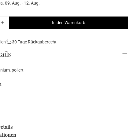
ca.
09. Aug. - 12. Aug.
In den Warenkorb
r BANQUET Deko-Tablett verringern
Menge für BANQUET Deko-Tablett erhöhen
alen
30 Tage Rückgaberecht
ails
nium, poliert
n
etails
ationen