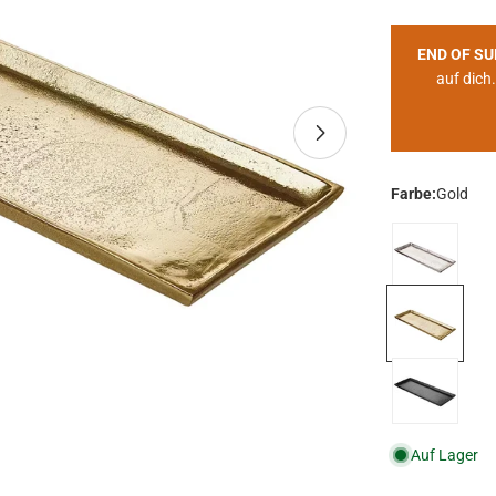
END OF S
auf dich.
Medium 1 im Pop-u
Farbe:
Gold
Auf Lager