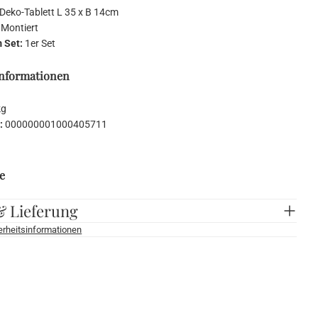
Deko-Tablett L 35 x B 14cm
:
Montiert
m Set:
1er Set
Informationen
kg
:
000000001000405711
e
& Lieferung
herheitsinformationen