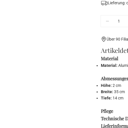
Lieferung: 
Menge
Menge fü
Über 90 Fili
Artikeldet
Material
Material:
Alumi
Abmessunge
Höhe:
2 cm
Breite:
35 cm
Tiefe:
14 cm
Pflege
Technische D
Lieferinform