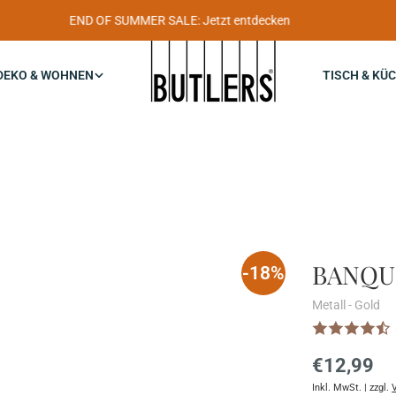
Newsletter-Anmeldung: Bis zu 30€ Rabatt sichern
DEKO & WOHNEN
TISCH & KÜ
BANQUE
-18%
Metall - Gold
Reguläre
€12,99
Inkl. MwSt. | zzgl.
Preis