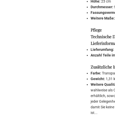
Höhe:
23 cm
Durchmesser:
Fassungsverm
Weitere Maße
Pflege
Technische D
Lieferinform
Lieferumfang:
Anzahl Teile i
Zusätzliche 
Farbe:
Transpa
Gewicht:
1,31 
Weitere Quali
wahlweise als 
erhältlich, sow
jeder Gelegenhe
damit Sie kein
ist...