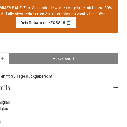
UMMER SALE
: Zum Saisonfinale warten Angebote mit bis zu -50%
 Auf alle nicht reduzierten Artikel erhältst du zusätzlich -18%*.
Dein Rabattcode:
EOSS18
p öffnen
Ausverkauft
r Rotweinglas SANTÉ 6er-Set verringern
Menge für Rotweinglas SANTÉ 6er-Set erhöhen
alen
30 Tage Rückgaberecht
ails
allglas
lglas
n