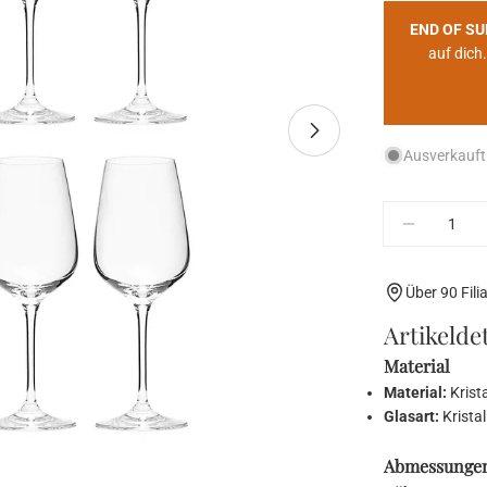
END OF S
auf dich.
Medium 1 im Pop-u
Ausverkauft
Menge
Menge fü
Über 90 Fili
Artikeldet
Material
Material:
Krist
Glasart:
Kristal
Abmessunge