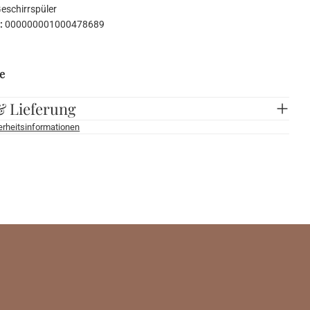
eschirrspüler
:
000000001000478689
e
& Lieferung
herheitsinformationen