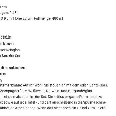
9 cm
ögen:
0,48 l
:
Ø 9 cm, Höhe 23 cm, Füllmenge: 480 ml
etails
ationen
Rotweinglas
m Set:
6er Set
Informationen
rent
kg
tätsmerkmale:
Auf Ihr Wohl: Sie stoßen an mit dem edlen Santé-Glas,
Champagnerflöte, Weißwein-, Rotwein- und Burgunderglas
ohl einzeln als auch im 6er Set. Die zeitlos elegante Form passt zu
it sowie auf jede Tafel - und darf anschließend in die Spülmaschine,
e unnötige Arbeit haben. Wenn das nicht noch ein Grund zum Feiern