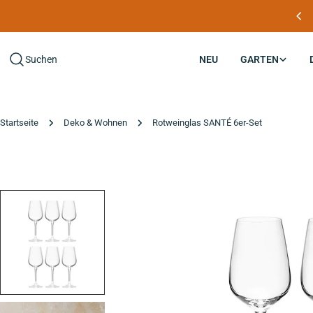
Zum
END OF SUMMER SALE: Jetzt entdecken
Inhalt
springen
Suchen
NEU
GARTEN
Startseite
Deko & Wohnen
Rotweinglas SANTÉ 6er-Set
Zu
den
Produktinformationen
springen